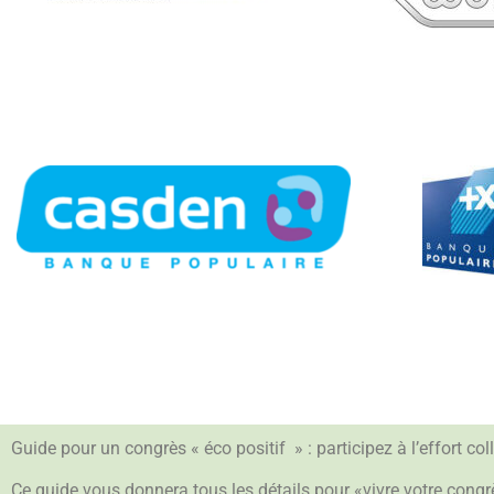
Guide pour un congrès « éco positif » : participez à l’effort c
Ce guide vous donnera tous les détails pour «vivre votre cong