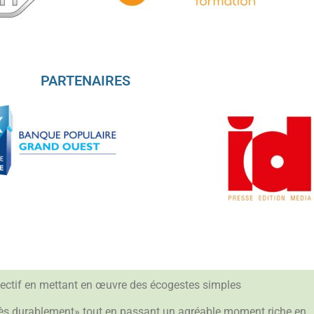
PARTENAIRES
ollectif en mettant en œuvre des écogestes simples
rès durablement» tout en passant un agréable moment riche en